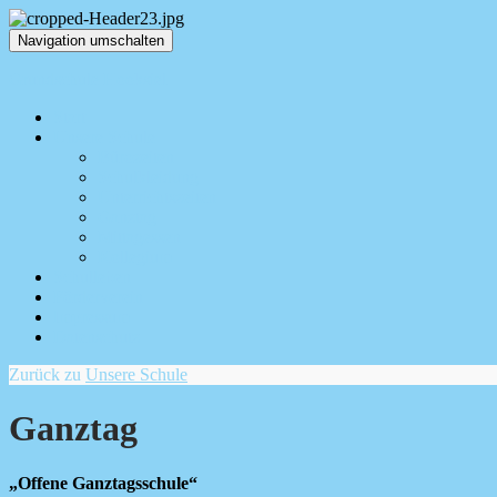
Navigation umschalten
Grundschule Hooksiel
Start
Unsere Schule
Bürozeiten
Schulkleidung
Unterrichtszeiten
Ganztag
Mittagessen
Kollegium
Schulleben
Förderverein
Impressum
Datenschutz
Zurück zu
Unsere Schule
Ganztag
„Offene Ganztagsschule“